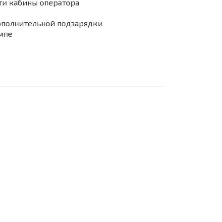
ти кабины оператора
дополнительной подзарядки
мпе