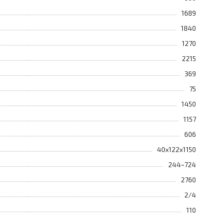
1689
1840
1270
2215
369
75
1450
1157
606
40x122x1150
244~724
2760
2/4
110