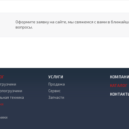
Оформите заявку на сайте, мы свяжемся с вами в ближай
вопросы.
ОГ
УСЛУГИ
КОМПАН
грузчики
Продажа
КАТАЛОГ
опогрузчики
Сервис
КОНТАКТ
льная техника
Запчасти
ки
чики