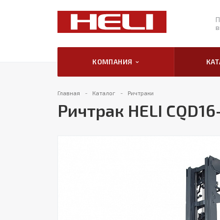
П
в
КОМПАНИЯ
КА
Главная
Каталог
Ричтраки
Ричтрак HELI CQD16