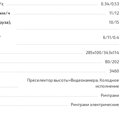
/с
0.34/0.53
 км/ч
11/12
руза),
10/15
/
6/11/0.4
285x100/343x114
80/202
3460
Преселектор высоты+Видеокамера; Холодное
исполнение
Ричтраки
Ричтраки электрические