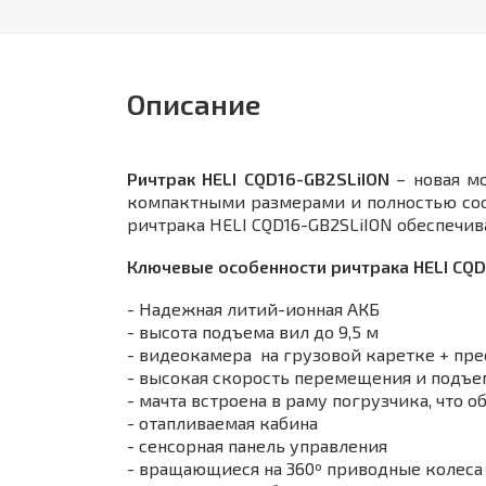
Описание
Ричтрак HELI CQD16-GB2SLiION
– новая мо
компактными размерами и полностью соо
ричтрака HELI CQD16-GB2SLiION обеспеч
Ключевые особенности ричтрака HELI CQD
- Надежная литий-ионная АКБ
- высота подъема вил до 9,5 м
- видеокамера на грузовой каретке + пре
- высокая скорость перемещения и подъе
- мачта встроена в раму погрузчика, что 
- отапливаемая кабина
- сенсорная панель управления
- вращающиеся на 360º приводные колеса