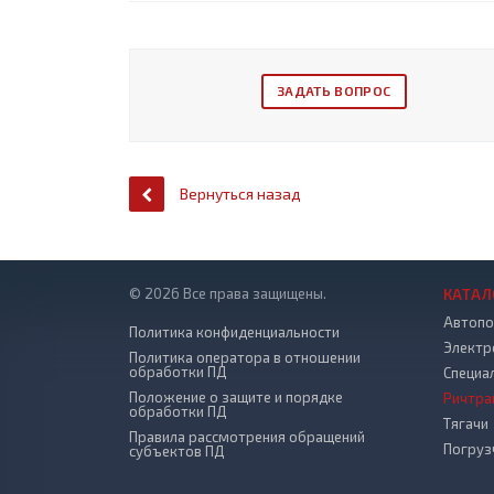
ЗАДАТЬ ВОПРОС
Вернуться назад
© 2026 Все права защищены.
КАТАЛ
Автопо
Политика конфиденциальности
Электр
Политика оператора в отношении
обработки ПД
Специа
Положение о защите и порядке
Ричтра
обработки ПД
Тягачи
Правила рассмотрения обращений
Погруз
субъектов ПД