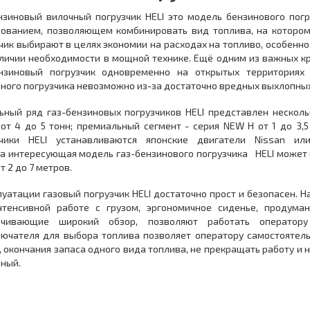
нзиновый вилочный погрузчик HELI это модель бензинового пог
ованием, позволяющем комбинировать вид топлива, на котором 
чик выбирают в целях экономии на расходах на топливо, особенно
личии необходимости в мощной технике. Ещё одним из важных к
ензиновый погрузчик одновременно на открытых территориях
ного погрузчика невозможно из-за достаточно вредных выхлопн
ный ряд газ-бензиновых погрузчиков HELI представлен несколь
от 4 до 5 тонн; премиальный сегмент - серия NEW H от 1 до 3,5
зчики HELI устанавливаются японские двигатели Nissan ил
а интересующая модель газ-бензинового погрузчика HELI может
от 2 до 7 метров.
луатации газовый погрузчик HELI достаточно прост и безопасен. 
нтенсивной работе с грузом, эргономичное сиденье, продума
ечивающие широкий обзор, позволяют работать оператор
ючателя для выбора топлива позволяет оператору самостоятель
, окончания запаса одного вида топлива, не прекращать работу и н
ный.