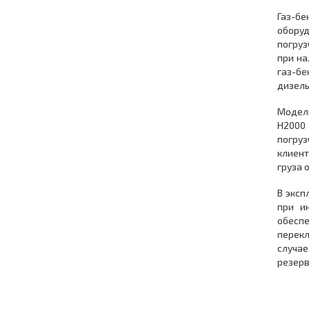
Газ-бе
оборуд
погруз
при на
газ-б
дизель
Модель
H2000 
погру
клиент
груза 
В эксп
при и
обесп
перекл
случае
резерв