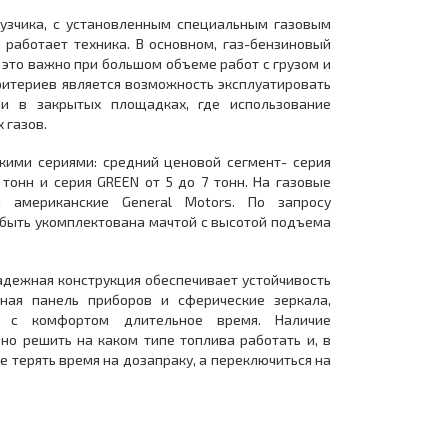
рузчика, с установленным специальным газовым
работает техника. В основном, газ-бензиновый
 это важно при большом объеме работ с грузом и
ритериев является возможность эксплуатировать
 и в закрытых площадках, где использование
ых газов.
кими сериями: средний ценовой сегмент- серия
 тонн и серия GREEN от 5 до 7 тонн. На газовые
и американские General Motors. По запросу
 быть укомплектована мачтой с высотой подъема
Надежная конструкция обеспечивает устойчивость
нная панель приборов и сферические зеркала,
у с комфортом длительное время. Наличие
но решить на каком типе топлива работать и, в
е терять время на дозапраку, а переключиться на