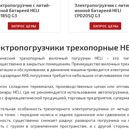
ктропогрузчик с литий-
Электропогрузчик с лити
ной батареей HELI
ионной батареей HELI
18SQ G3
CPD20SQ G3
ЗАПРОС ЦЕНЫ
ЗАПРОС ЦЕНЫ
ктропогрузчики трехопорные HE
рический трехопорный вилочный погрузчик HELI - это ти
щественно в закрытых помещениях. Преимущество вилочных трехоп
атации и обслуживании, в движение машина приводится электриче
подзарядки АКБ погрузчика требуется небольшое отапливаемое п
гих складских терминалах, производственных цехах или оптов
окары HELI, где не рекомендуется использование автопогрузчика
 с фармацевтической продукцией, торговые предприятия, супермар
тельная особенность трехопорного электропогрузчика от четыр
х точек - передние колеса и заднее одиночное или сдвоенное к
нность существенно снижает радиус разворота погрузчика на
ть с грузом в ограниченном пространстве, а с другой сторон