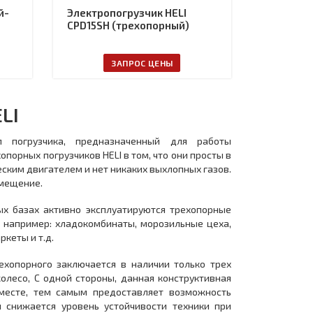
й-
Электропогрузчик HELI
CPD15SH (трехопорный)
ЗАПРОС ЦЕНЫ
LI
п погрузчика, предназначенный для работы
орных погрузчиков HELI в том, что они просты в
ским двигателем и нет никаких выхлопных газов.
омещение.
ых базах активно эксплуатируются трехопорные
, например: хладокомбинаты, морозильные цеха,
кеты и т.д.
ехопорного заключается в наличии только трех
олесо, С одной стороны, данная конструктивная
 месте, тем самым предоставляет возможность
ы снижается уровень устойчивости техники при