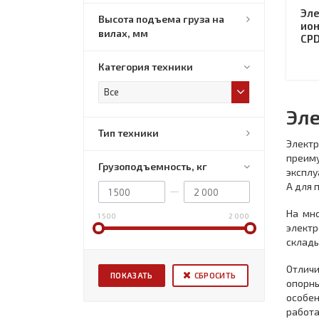
Эле
Высота подъема груза на
ион
вилах, мм
CPD
Категория техники
Все
Эле
Тип техники
Элект
преиму
Грузоподъемность, кг
эксплу
А для 
На мно
1 500
2 000
электр
склады
Отличи
СБРОСИТЬ
опорны
особе
работа