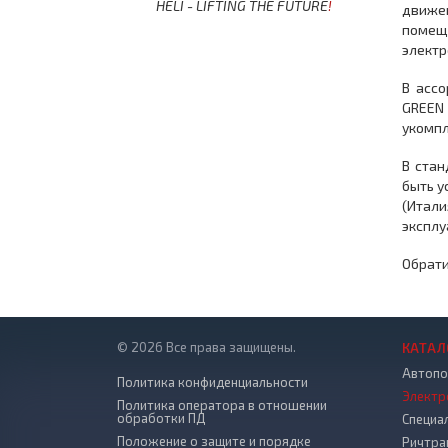
HELI - LIFTING THE FUTURE
!
движен
помещ
электр
В ассо
GREEN 
укомпл
В стан
быть у
(Итал
эксплу
Обрати
© 2026 Все права защищены.
КАТАЛ
Автопо
Политика конфиденциальности
Электр
Политика оператора в отношении
обработки ПД
Специа
Положение о защите и порядке
Ричтра