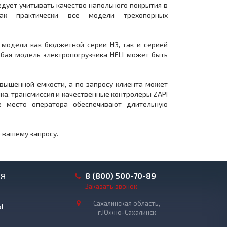
едует учитывать качество напольного покрытия в
как практически все модели трехопорных
 модели как бюджетной серии Н3, так и серией
юбая модель электропогрузчика HELI может быть
овышенной емкости, а по запросу клиента может
ка, трансмиссия и качественные контролеры ZAPI
е место оператора обеспечивают длительную
 вашему запросу.
8 (800) 500-70-89
ИЯ
Заказать звонок
Сахалинская область,
Ы
г.Южно-Сахалинск