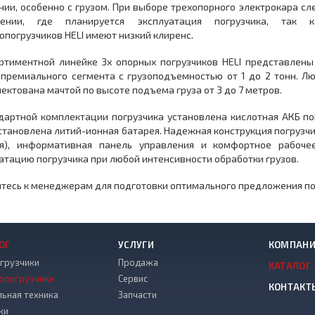
ии, особенно с грузом. При выборе трехопорного электрокара сл
ении, где планируется эксплуатация погрузчика, так 
опогрузчиков HELI имеют низкий клиренс.
ртиментной линейке 3х опорных погрузчиков HELI представлены
премиального сегмента с грузоподъемностью от 1 до 2 тонн. Л
ектована мачтой по высоте подъема груза от 3 до 7 метров.
дартной комплектации погрузчика установлена кислотная АКБ п
становлена литий-ионная батарея. Надежная конструкция погрузчи
ия), информативная панель управления и комфортное рабоче
атацию погрузчика при любой интенсивности обработки грузов.
тесь к менеджерам для подготовки оптимального предложения по
ОГ
УСЛУГИ
КОМПАН
грузчики
Продажа
КАТАЛОГ
опогрузчики
Сервис
КОНТАКТ
льная техника
Запчасти
ки