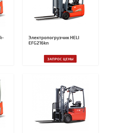
й-
Электропогрузчик HELI
EFG216kn
ЗАПРОС ЦЕНЫ