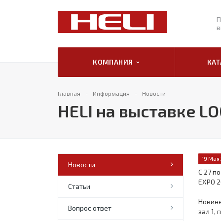
П
в
КОМПАНИЯ
КА
Главная
Информация
Новости
HELI на выставке L
19 Мая
Новости
С 27 п
EXPO 2
Статьи
Новинк
Вопрос ответ
зал 1,