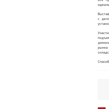
идеаль
Выстав
с дел
устано
Участ
подъе
демонс
рынка 
складс
Спасиб