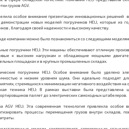
тки грузов AGV.
делила особое внимание презентации инновационных решений в
 демонстрации новых моделей погрузчиков HELI, которые из г
иков , благодаря своей надежности и высокому качеству.
нде компании можно было познакомиться со следующими моделям
ные погрузчики HELI: Эти машины обеспечивают отличную произв
чивые к высоким нагрузкам и обладающие мощными двигате
ельных площадках и в крупных промышленных складах.
рические погрузчики HELI: Особое внимание было уделено эл
гичностью и низким уровнем шума. Они идеально подходят дл
иятиях, стремящихся к минимизации негативного воздействия на
ская техника HELI: В рамках выставки была представлена ш
ортировщиков паллет до электрических самоходных штабелеров.
ма AGV HELI: Эта современная технология привлекла особое 
атизировать процессы перемещения грузов внутри складов, п
атраты.
редставленные модели соответствуют современным стандарта