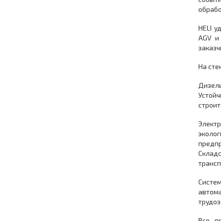
обрабо
HELI у
AGV и
заказч
На сте
Дизель
Устой
строит
Элект
эколо
предпр
Склад
трансп
Систе
автом
трудоз
Все п