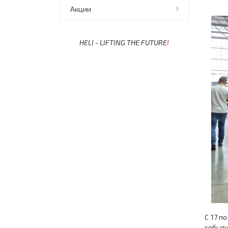
Акции
HELI - LIFTING THE FUTURE
!
С 17 п
событи