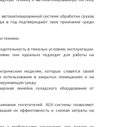
 автоматизированной системе обработки грузов
ода в год подтверждают свое признание среди
и техники:
одительность в тяжелых условиях эксплуатации.
лями, они идеально подходят для работы на
ектрическим моделям, которые славятся своей
я использования в закрытых помещениях и на
 окружающую среду.
ирокая линейка складского оборудования от
внимание посетителей. AGV-системы позволяют
овышая их эффективность и снижая затраты на
м и требованиям заказчиков, что делает их