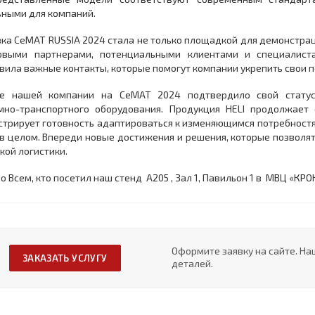
ными для компаний.
ка CeMAT RUSSIA 2024 стала не только площадкой для демонстраци
овыми партнерами, потенциальными клиентами и специалист
вила важные контакты, которые помогут компании укрепить свои п
ие нашей компании на CeMAT 2024 подтвердило свой статус
мно-транспортного оборудования. Продукция HELI продолжает 
трирует готовность адаптироваться к изменяющимся потребност
в целом. Впереди новые достижения и решения, которые позволя
кой логистики.
о Всем, кто посетил наш стенд A205 , Зал 1, Павильон 1 в МВЦ «КР
Оформите заявку на сайте. На
ЗАКАЗАТЬ УСЛУГУ
деталей.