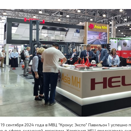
о 19 сентября 2024 года в МВЦ "Крокус Экспо" Павильон 1 успешн
е в сфере складской логистики. Компания HELI представила ск