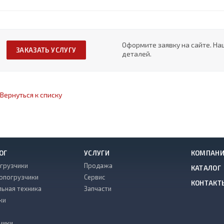
Оформите заявку на сайте. На
ЗАКАЗАТЬ УСЛУГУ
деталей.
Вернуться к списку
ОГ
УСЛУГИ
КОМПАН
грузчики
Продажа
КАТАЛОГ
опогрузчики
Сервис
КОНТАКТ
льная техника
Запчасти
ки
чики